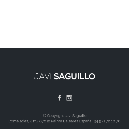
© Copyright Javi Saguillo
L'omeladès, 3 1ºB 07012 Palma Baleares España +34 971 72 10 78