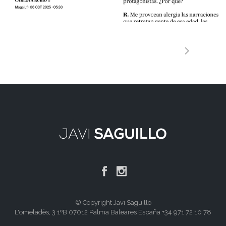
© Copyright Javi Saguillo
L'omeladès, 3 1ºB 07012 Palma Baleares España +34 971 72 10 78